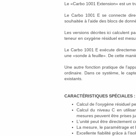
Le «Carbo 1001 Extension» est un tra
Le Carbo 1001 E se connecte direc
souhaitée à l'aide des blocs de donn
Les versions décrites ici calculent p
teneur en oxygène résiduel est mesur
Le Carbo 1001 E exécute directement
une «sonde à feuille». De cette maniè
Une autre fonction pratique de l'app
ordinaire. Dans ce système, le cap
existants.
CARACTÉRISTIQUES SPÉCIALES :
Calcul de l'oxygène résiduel pe
Calcul du niveau C en utilisa
mesures peuvent être prises ju
L'unité peut être directement
La mesure, le paramétrage et l
Excellente fiabilité grâce à l'is