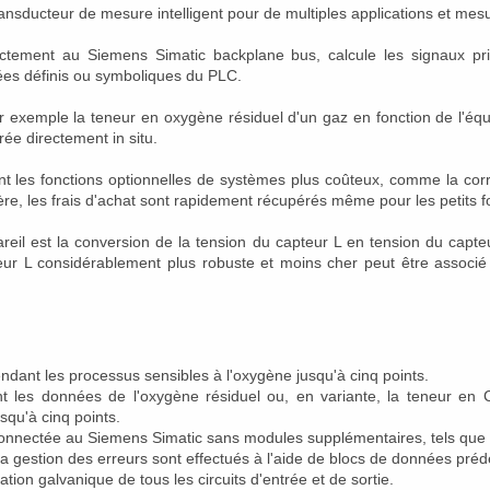
nsducteur de mesure intelligent pour de multiples applications et mesu
tement au Siemens Simatic backplane bus, calcule les signaux prim
ées définis ou symboliques du PLC.
ar exemple la teneur en oxygène résiduel d'un gaz en fonction de l'équ
ée directement in situ.
 les fonctions optionnelles de systèmes plus coûteux, comme la correc
re, les frais d'achat sont rapidement récupérés même pour les petits f
areil est la conversion de la tension du capteur L en tension du capt
teur L considérablement plus robuste et moins cher peut être asso
ndant les processus sensibles à l'oxygène jusqu'à cinq points.
nt les données de l'oxygène résiduel ou, en variante, la teneur en CO
squ'à cinq points.
 connectée au Siemens Simatic sans modules supplémentaires, tels qu
a gestion des erreurs sont effectués à l'aide de blocs de données préd
olation galvanique de tous les circuits d'entrée et de sortie.