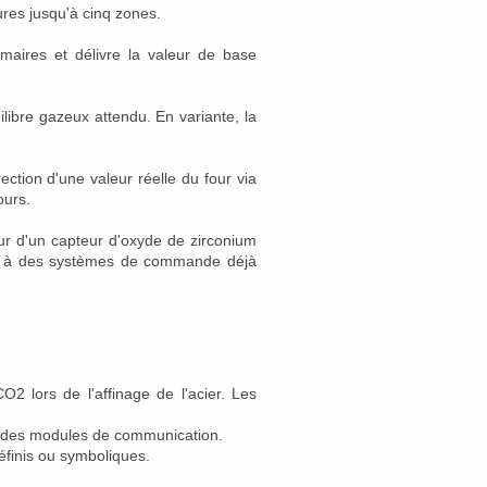
res jusqu'à cinq zones.
aires et délivre la valeur de base
ilibre gazeux attendu. En variante, la
tion d'une valeur réelle du four via
ours.
eur d'un capteur d'oxyde de zirconium
cié à des systèmes de commande déjà
2 lors de l'affinage de l'acier.
Les
e des modules de communication.
éfinis ou symboliques.