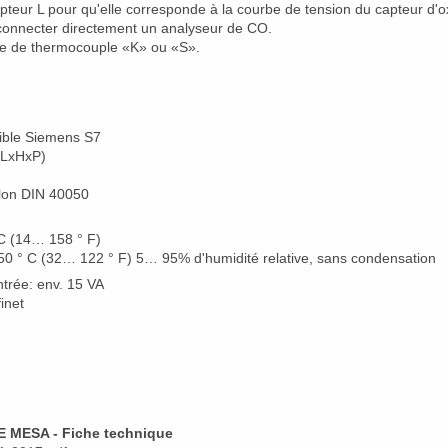
pteur L pour qu'elle corresponde à la courbe de tension du capteur d'
connecter directement un analyseur de CO.
ype de thermocouple «K» ou «S».
atible Siemens S7
(LxHxP)
elon DIN 40050
C (14… 158 ° F)
50 ° C (32… 122 ° F)
5… 95% d'humidité relative, sans condensation
trée: env.
15 VA
inet
E MESA - Fiche technique