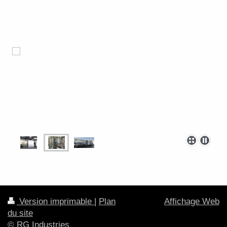
Version imprimable
|
Plan
Affichage Web
du site
© RG Industries